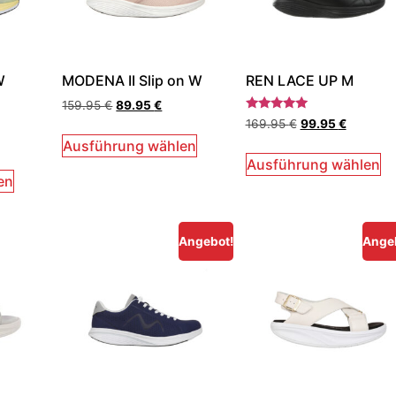
W
MODENA II Slip on W
REN LACE UP M
159.95
€
89.95
€
Bewertet
169.95
€
99.95
€
mit
5.00
Ausführung wählen
von 5
Ausführung wählen
en
Angebot!
Ange