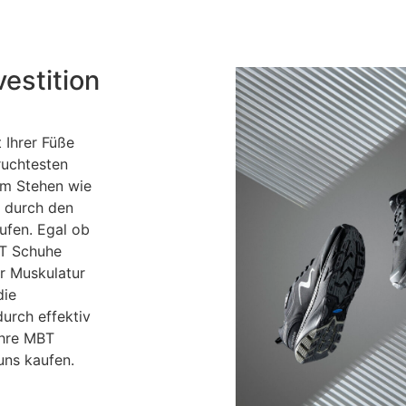
estition
 Ihrer Füße
ruchtesten
 im Stehen wie
t durch den
ufen. Egal ob
BT Schuhe
r Muskulatur
die
urch effektiv
Ihre MBT
uns kaufen.