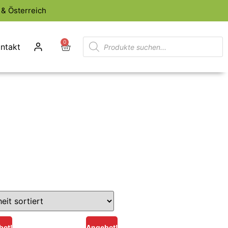
& Österreich
0
ntakt
bot!
Angebot!