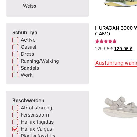
Weiss
HURACAN 3000 
Schuh Typ
CAMO
Active
Casual
Bewertet
229.95
€
129.95
€
mit
Dress
5.00
von 5
Running/Walking
Ausführung wähl
Sandals
Work
Beschwerden
Abrollstörung
Fersensporn
Hallux Rigidus
Hallux Valgus
Plantarfasziitis