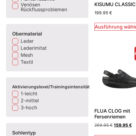
KISUMU CLASSIC
Venösen
Rückflussproblemen
199.95
€
Ausführung wähl
Obermaterial
Leder
Lederimitat
Mesh
Textil
Aktivierungslevel/Trainingsintensität
1-leicht
2-mittel
3-hoch
FLUA CLOG mit
Fersenriemen
269.95
€
159.95
€
Sohlentyp