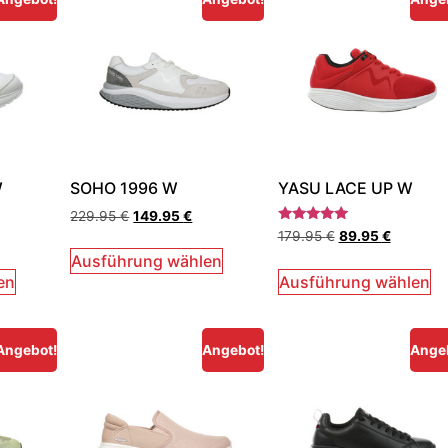
W
SOHO 1996 W
YASU LACE UP W
229.95
€
149.95
€
Bewertet
179.95
€
89.95
€
mit
5.00
Ausführung wählen
von 5
en
Ausführung wählen
Angebot!
Angebot!
Ange