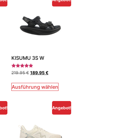
KISUMU 3S W
Bewertet
219.95
€
189.95
€
mit
5.00
von 5
Ausführung wählen
bot!
Angebot!