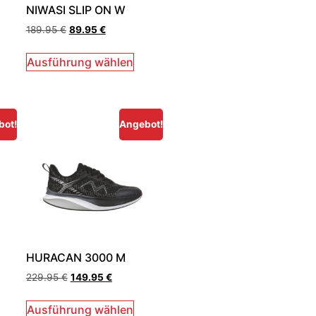
NIWASI SLIP ON W
189.95
€
89.95
€
Ausführung wählen
bot!
Angebot!
HURACAN 3000 M
229.95
€
149.95
€
Ausführung wählen