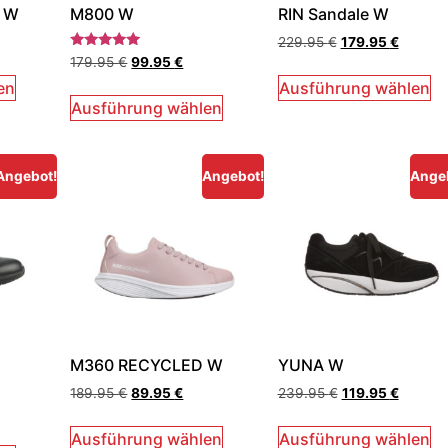
 W
M800 W
RIN Sandale W
229.95
€
179.95
€
Bewertet
179.95
€
99.95
€
mit
5.00
en
Ausführung wählen
von 5
Ausführung wählen
Angebot!
Angebot!
Ange
M360 RECYCLED W
YUNA W
189.95
€
89.95
€
239.95
€
119.95
€
Ausführung wählen
Ausführung wählen