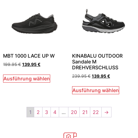
MBT 1000 LACE UP W
KINABALU OUTDOOR
Sandale M
199.95
€
139.95
€
DREHVERSCHLUSS
239.95
€
139.95
€
Ausführung wählen
Ausführung wählen
1
2
3
4
…
20
21
22
→