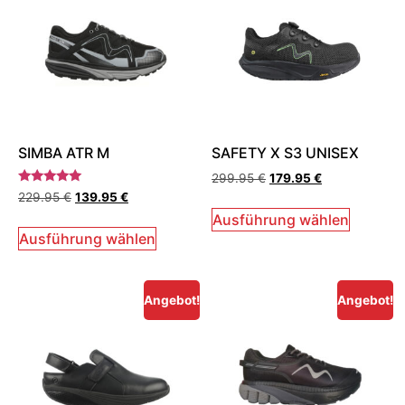
SIMBA ATR M
SAFETY X S3 UNISEX
299.95
€
179.95
€
Bewertet
229.95
€
139.95
€
mit
5.00
Ausführung wählen
von 5
Ausführung wählen
Angebot!
Angebot!