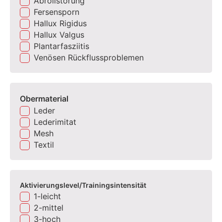
Abrollstörung
Fersensporn
Hallux Rigidus
Hallux Valgus
Plantarfasziitis
Venösen Rückflussproblemen
Obermaterial
Leder
Lederimitat
Mesh
Textil
Aktivierungslevel/Trainingsintensität
1-leicht
2-mittel
3-hoch