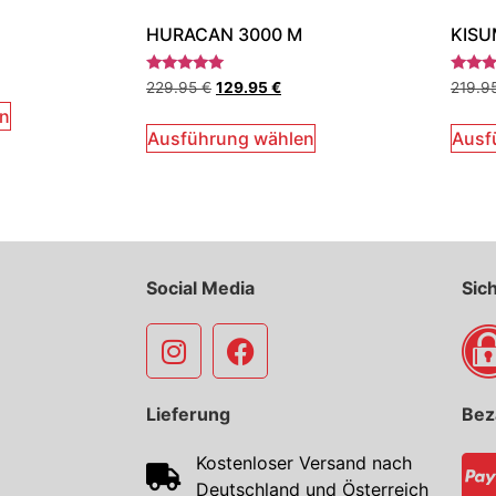
HURACAN 3000 M
KISU
Bewertet
Bewert
229.95
€
129.95
€
219.9
mit
mit
5.00
5.00
en
von 5
von 5
Ausführung wählen
Ausf
Social Media
Sic
Lieferung
Bez
Kostenloser Versand nach
Deutschland und Österreich