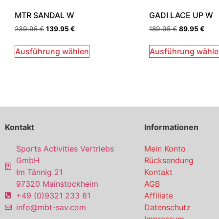
MTR SANDAL W
GADI LACE UP W
239.95
€
139.95
€
189.95
€
89.95
€
Ausführung wählen
Ausführung wähl
Kontakt
Informationen
Sports Activities Vertriebs
Mein Konto
GmbH
Rücksendung
Im Tännig 21
Kontakt
97320 Mainstockheim
AGB
+49 (0)9321 233 81
Affiliate
info@mbt-sav.com
Datenschutz