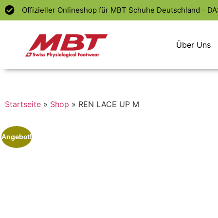
Offizieller Onlineshop für MBT Schuhe Deutschland - D
Über Uns
Startseite
»
Shop
»
REN LACE UP M
Angebot!