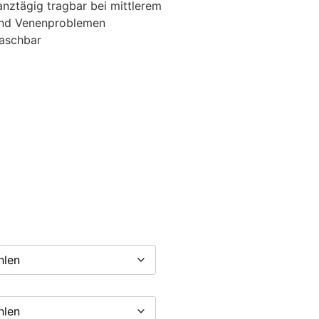
anztägig tragbar bei mittlerem
 und Venenproblemen
waschbar