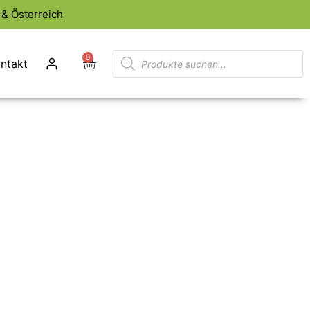
& Österreich
0
ntakt