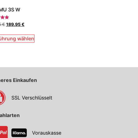
MU 3S W
et
5
€
189.95
€
ührung wählen
heres Einkaufen
SSL Verschlüsselt
ahlarten
Vorauskasse