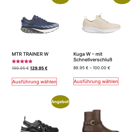
MTR TRAINER W
Kuga W – mit
Schnellverschluß
Bewertet
89.95
€
–
100.00
€
199.95
€
129.95
€
mit
5.00
von 5
Ausführung wählen
Ausführung wählen
Angebot!