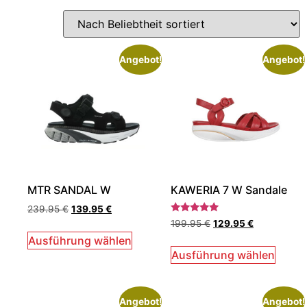
Angebot!
Angebot!
MTR SANDAL W
KAWERIA 7 W Sandale
239.95
€
139.95
€
Bewertet
199.95
€
129.95
€
mit
5.00
Ausführung wählen
von 5
Ausführung wählen
Angebot!
Angebot!