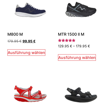
M800 M
MTR 1500 II M
179.95
€
99.95
€
Bewertet
129.95
€
–
179.95
€
mit
5.00
Ausführung wählen
von 5
Ausführung wählen