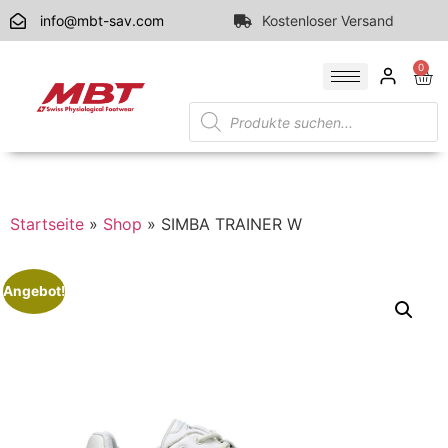
info@mbt-sav.com
Kostenloser Versand
0
Startseite
»
Shop
»
SIMBA TRAINER W
Angebot!