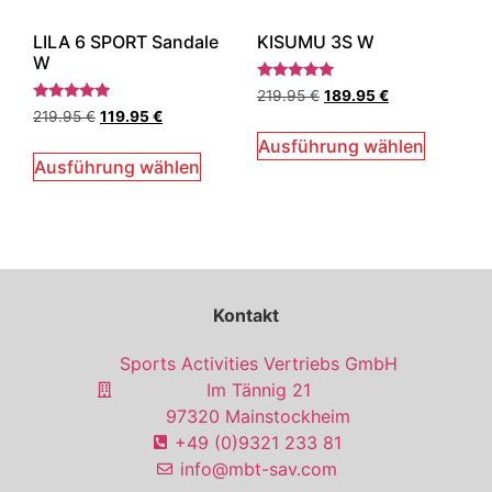
LILA 6 SPORT Sandale
KISUMU 3S W
W
Bewertet
219.95
€
189.95
€
mit
Bewertet
219.95
€
119.95
€
5.00
mit
von 5
5.00
Ausführung wählen
von 5
Ausführung wählen
Kontakt
Sports Activities Vertriebs GmbH
Im Tännig 21
97320 Mainstockheim
+49 (0)9321 233 81
info@mbt-sav.com