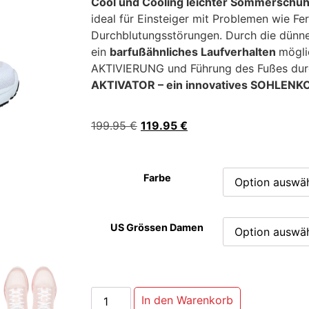
Cool und Cooling leichter Sommerschu
ideal für Einsteiger mit Problemen wie F
Durchblutungsstörungen. Durch die dünne
ein
barfußähnliches Laufverhalten
mögli
AKTIVIERUNG und Führung des Fußes du
AKTIVATOR – ein innovatives SOHLEN
199.95
€
119.95
€
Farbe
US Grössen Damen
In den Warenkorb