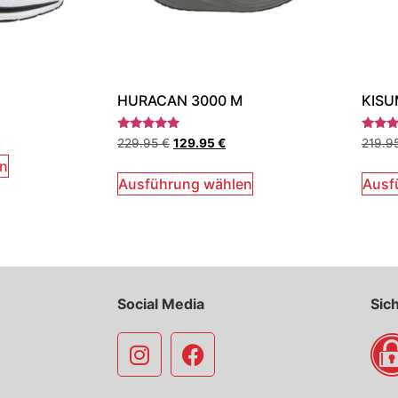
HURACAN 3000 M
KISU
Bewertet
Bewert
229.95
€
129.95
€
219.9
mit
mit
5.00
5.00
en
von 5
von 5
Ausführung wählen
Ausf
Social Media
Sic