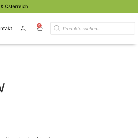
& Österreich
0
ntakt
W