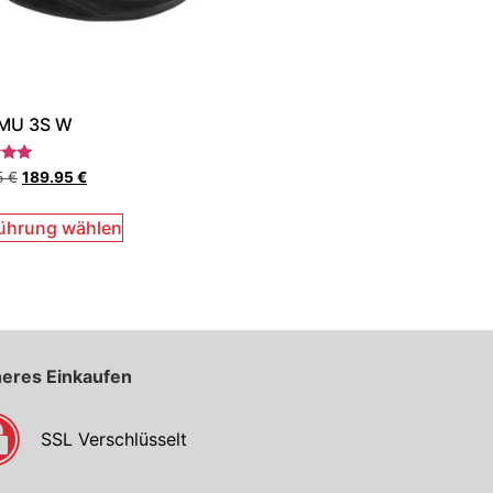
MU 3S W
et
5
€
189.95
€
ührung wählen
heres Einkaufen
SSL Verschlüsselt