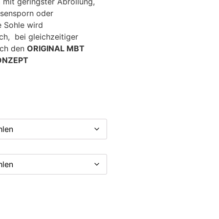
h
mit geringster Abrollung,
ersensporn oder
 Sohle wird
ch, bei gleichzeitiger
rch den
ORIGINAL MBT
KONZEPT