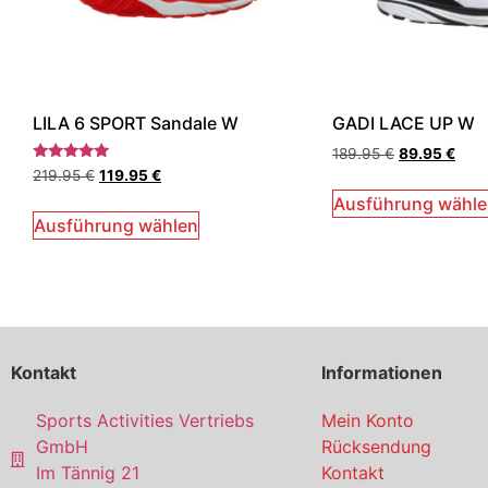
LILA 6 SPORT Sandale W
GADI LACE UP W
189.95
€
89.95
€
Bewertet
219.95
€
119.95
€
mit
5.00
Ausführung wähl
von 5
Ausführung wählen
Kontakt
Informationen
Sports Activities Vertriebs
Mein Konto
GmbH
Rücksendung
Im Tännig 21
Kontakt