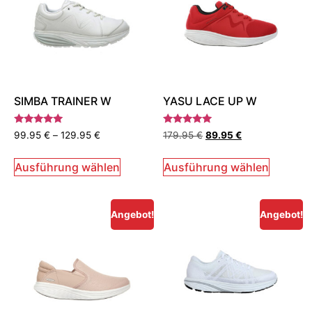
SIMBA TRAINER W
YASU LACE UP W
Bewertet
Bewertet
99.95
€
–
129.95
€
179.95
€
89.95
€
mit
mit
5.00
5.00
von 5
von 5
Ausführung wählen
Ausführung wählen
Angebot!
Angebot!