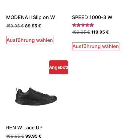
MODENA II Slip on W
SPEED 1000-3 W
159.95
€
89.95
€
Bewertet
199.95
€
119.95
€
mit
5.00
Ausführung wählen
von 5
Ausführung wählen
Angebot!
REN W Lace UP
169.95
€
99.95
€