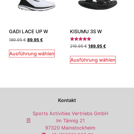
GADI LACE UP W
KISUMU 3S W
189.95
€
89.95
€
Bewertet
219.95
€
189.95
€
mit
5.00
Ausführung wählen
von 5
Ausführung wählen
Kontakt
Sports Activities Vertriebs GmbH
Im Tännig 21
97320 Mainstockheim