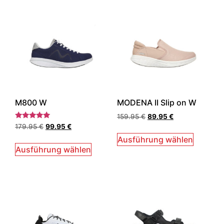
M800 W
MODENA II Slip on W
159.95
€
89.95
€
Bewertet
179.95
€
99.95
€
mit
5.00
Ausführung wählen
von 5
Ausführung wählen