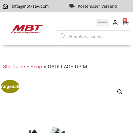
info@mbt-sav.com
Kostenloser Versand
0
Startseite
»
Shop
»
GADI LACE UP M
Angebot!