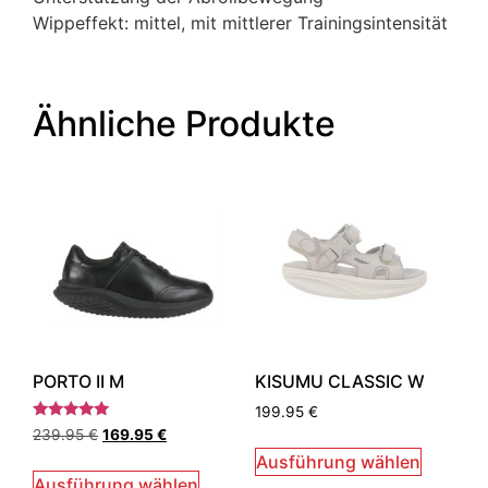
Wippeffekt: mittel, mit mittlerer Trainingsintensität
Ähnliche Produkte
PORTO II M
KISUMU CLASSIC W
199.95
€
Bewertet
239.95
€
169.95
€
mit
5.00
Ausführung wählen
von 5
Ausführung wählen