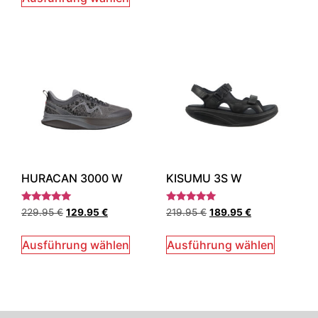
HURACAN 3000 W
KISUMU 3S W
Bewertet
Bewertet
229.95
€
129.95
€
219.95
€
189.95
€
mit
mit
5.00
5.00
von 5
von 5
Ausführung wählen
Ausführung wählen