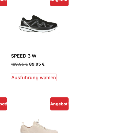
SPEED 3 W
189.95
€
89.95
€
Ausführung wählen
bot!
Angebot!