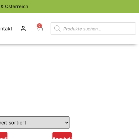
& Österreich
0
ntakt
bot!
Angebot!