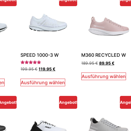
SPEED 1000-3 W
M360 RECYCLED W
189.95
€
89.95
€
Bewertet
199.95
€
119.95
€
mit
5.00
Ausführung wählen
von 5
en
Ausführung wählen
Angebot!
Angebot!
Ange