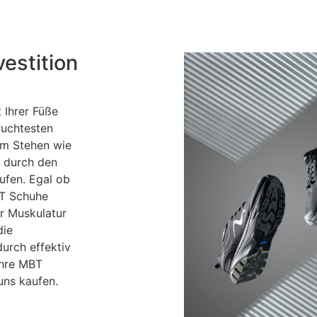
estition
 Ihrer Füße
ruchtesten
 im Stehen wie
t durch den
ufen. Egal ob
BT Schuhe
r Muskulatur
die
urch effektiv
Ihre MBT
uns kaufen.