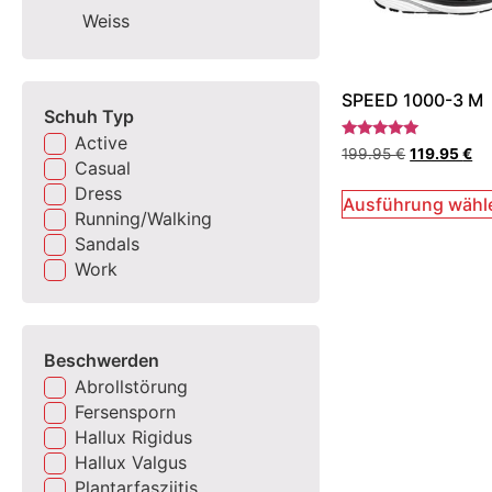
Weiss
SPEED 1000-3 M
Schuh Typ
Active
Bewertet
199.95
€
119.95
€
mit
Casual
5.00
Dress
von 5
Ausführung wähl
Running/Walking
Sandals
Work
Beschwerden
Abrollstörung
Fersensporn
Hallux Rigidus
Hallux Valgus
Plantarfasziitis