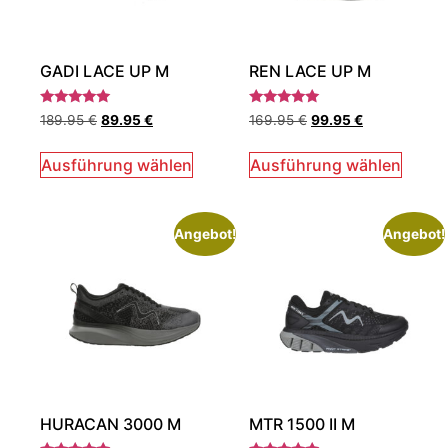
GADI LACE UP M
REN LACE UP M
Bewertet
Bewertet
189.95
€
89.95
€
169.95
€
99.95
€
mit
mit
5.00
5.00
von 5
von 5
Ausführung wählen
Ausführung wählen
Angebot!
Angebot!
HURACAN 3000 M
MTR 1500 II M