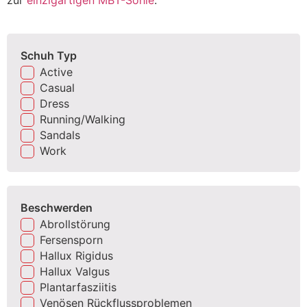
zur
einzigartigen MBT-Sohle
.
Schuh Typ
Active
Casual
Dress
Running/Walking
Sandals
Work
Beschwerden
Abrollstörung
Fersensporn
Hallux Rigidus
Hallux Valgus
Plantarfasziitis
Venösen Rückflussproblemen