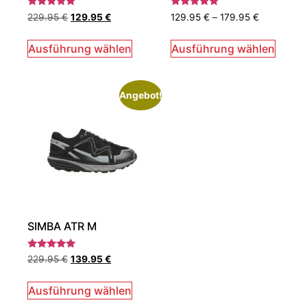
Bewertet
Bewertet
229.95
€
129.95
€
129.95
€
–
179.95
€
mit
mit
5.00
5.00
von 5
von 5
Ausführung wählen
Ausführung wählen
Angebot!
SIMBA ATR M
Bewertet
229.95
€
139.95
€
mit
5.00
von 5
Ausführung wählen