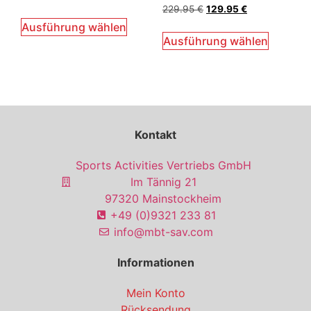
Bewertet
229.95
€
129.95
€
mit
5.00
Ausführung wählen
von 5
Ausführung wählen
Kontakt
Sports Activities Vertriebs GmbH
Im Tännig 21
97320 Mainstockheim
+49 (0)9321 233 81
info@mbt-sav.com
Informationen
Mein Konto
Rücksendung