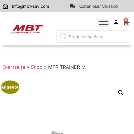
info@mbt-sav.com
Kostenloser Versand
0
Startseite
»
Shop
»
MTR TRAINER M
Angebot!