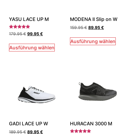
YASU LACE UP M
MODENA II Slip on W
159.95
€
89.95
€
Bewertet
179.95
€
99.95
€
mit
5.00
Ausführung wählen
von 5
Ausführung wählen
GADI LACE UP W
HURACAN 3000 M
189.95
€
89.95
€