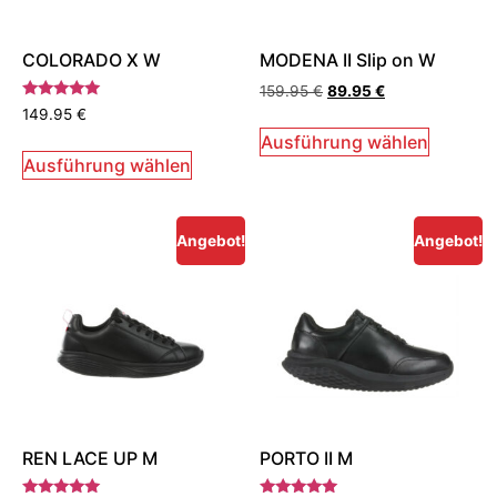
COLORADO X W
MODENA II Slip on W
159.95
€
89.95
€
Bewertet
149.95
€
mit
5.00
Ausführung wählen
von 5
Ausführung wählen
Angebot!
Angebot!
REN LACE UP M
PORTO II M