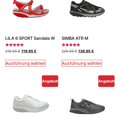
LILA 6 SPORT Sandale W
SIMBA ATR M
Bewertet
Bewertet
219.95
€
119.95
€
229.95
€
139.95
€
mit
mit
5.00
5.00
von 5
von 5
Ausführung wählen
Ausführung wählen
Angebot!
Angebot!