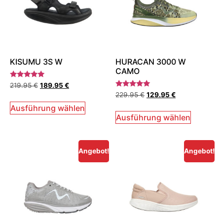
KISUMU 3S W
HURACAN 3000 W
CAMO
Bewertet
219.95
€
189.95
€
mit
Bewertet
229.95
€
129.95
€
5.00
mit
von 5
5.00
Ausführung wählen
von 5
Ausführung wählen
Angebot!
Angebot!