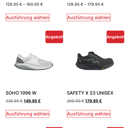
Bewertet
Bewertet
129.95
€
–
169.95
€
129.95
€
–
179.95
€
mit
mit
5.00
5.00
von 5
von 5
Ausführung wählen
Ausführung wählen
Angebot!
Angebot!
SOHO 1996 W
SAFETY X S3 UNISEX
229.95
€
149.95
€
299.95
€
179.95
€
Ausführung wählen
Ausführung wählen