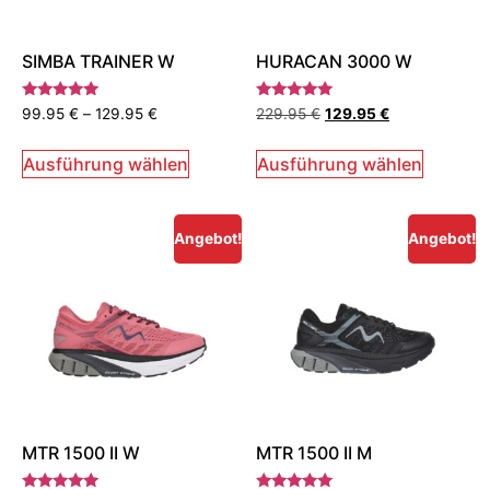
SIMBA TRAINER W
HURACAN 3000 W
Bewertet
Bewertet
99.95
€
–
129.95
€
229.95
€
129.95
€
mit
mit
5.00
5.00
von 5
von 5
Ausführung wählen
Ausführung wählen
Angebot!
Angebot!
MTR 1500 II W
MTR 1500 II M