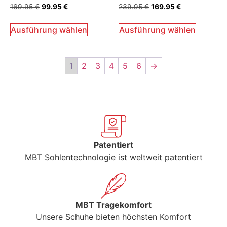
Bewertet
Bewertet
169.95
€
99.95
€
239.95
€
169.95
€
mit
mit
5.00
5.00
von 5
von 5
Ausführung wählen
Ausführung wählen
1
2
3
4
5
6
→
Patentiert
MBT Sohlentechnologie ist weltweit patentiert
MBT Tragekomfort
Unsere Schuhe bieten höchsten Komfort