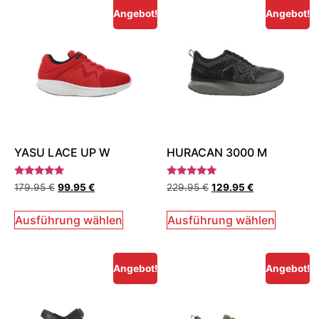
Angebot!
Angebot!
YASU LACE UP W
HURACAN 3000 M
Bewertet
Bewertet
179.95
€
99.95
€
229.95
€
129.95
€
mit
mit
5.00
5.00
von 5
von 5
Ausführung wählen
Ausführung wählen
Angebot!
Angebot!