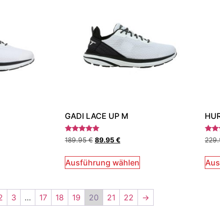
GADI LACE UP M
HUR
Bewertet
Bewe
189.95
€
89.95
€
229
mit
mit
5.00
5.00
von 5
von 
Ausführung wählen
Aus
2
3
…
17
18
19
20
21
22
→