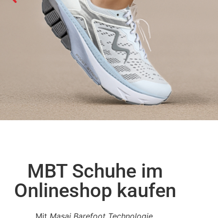
MBT Schuhe im
SUMMER SALE
2026 - zum Shop
Onlineshop kaufen
Mit
Masai Barefoot Technologie