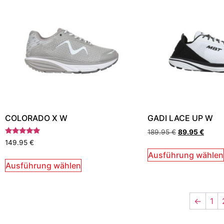
COLORADO X W
GADI LACE UP W
189.95
€
89.95
€
Bewertet
149.95
€
mit
5.00
Ausführung wählen
von 5
Ausführung wählen
←
1