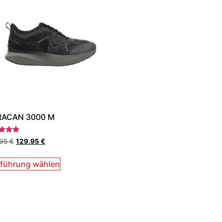
ACAN 3000 M
rtet
.95
€
129.95
€
5
führung wählen