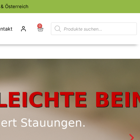
& Österreich
0
ntakt