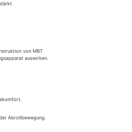
tärkt.
onstruktion von MBT
ngsapparat auswirken.
gekomfort.
i der Abrollbewegung.