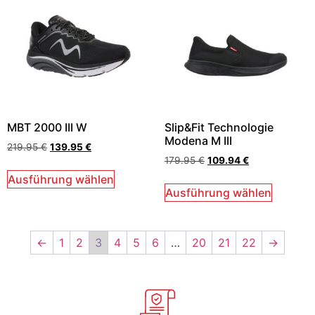
MBT 2000 III W
Slip&Fit Technologie
Modena M III
219.95
€
139.95
€
179.95
€
109.94
€
Ausführung wählen
Ausführung wählen
←
1
2
3
4
5
6
…
20
21
22
→