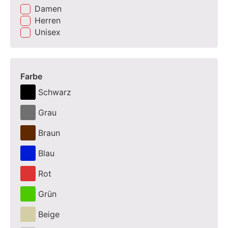
Damen
Herren
Unisex
Farbe
Schwarz
Grau
Braun
Blau
Rot
Grün
Beige