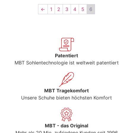
←
1
2
3
4
5
6
Patentiert
MBT Sohlentechnologie ist weltweit patentiert
MBT Tragekomfort
Unsere Schuhe bieten höchsten Komfort
MBT - das Original
Mehr als 20 Mio. zufriedene Kunden seit 1996