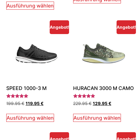
von 5
Ausführung wählen
Angebot!
Angebot!
SPEED 1000-3 M
HURACAN 3000 M CAMO
Bewertet
Bewertet
199.95
€
119.95
€
229.95
€
129.95
€
mit
mit
5.00
5.00
von 5
von 5
Ausführung wählen
Ausführung wählen
Angebot!
Angebot!