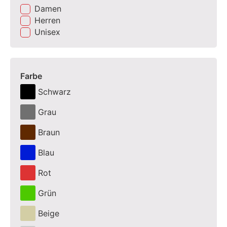
Damen
Herren
Unisex
Farbe
Schwarz
Grau
Braun
Blau
Rot
Grün
Beige