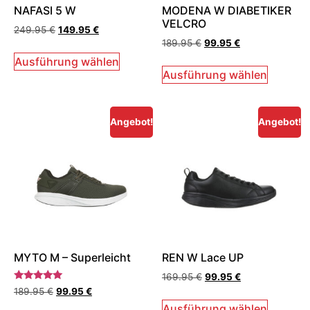
NAFASI 5 W
MODENA W DIABETIKER
VELCRO
249.95
€
149.95
€
189.95
€
99.95
€
Ausführung wählen
Ausführung wählen
Angebot!
Angebot!
MYTO M – Superleicht
REN W Lace UP
169.95
€
99.95
€
Bewertet
189.95
€
99.95
€
mit
5.00
Ausführung wählen