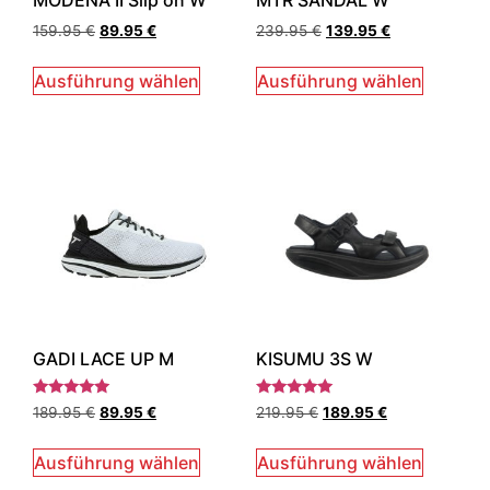
MODENA II Slip on W
MTR SANDAL W
159.95
€
89.95
€
239.95
€
139.95
€
Ausführung wählen
Ausführung wählen
GADI LACE UP M
KISUMU 3S W
Bewertet
Bewertet
189.95
€
89.95
€
219.95
€
189.95
€
mit
mit
5.00
5.00
von 5
von 5
Ausführung wählen
Ausführung wählen