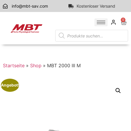
info@mbt-sav.com
Kostenloser Versand
0
Startseite
»
Shop
»
MBT 2000 III M
Angebot!