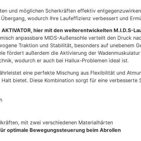
en und möglichen Scherkräften effektiv entgegenzuwirken.
 Übergang, wodurch Ihre Laufeffizienz verbessert und Erm
AKTIVATOR, hier mit den weiterentwickelten M.I.D.S-Lau
amisch anpassbare MIDS-Außensohle verteilt den Druck na
wogene Traktion und Stabilität, besonders auf unebenem Ge
hle fördert außerdem die Aktivierung der Wadenmuskulatur 
hnik, wodurch er auch bei Hallux-Problemen ideal ist.
rleistet eine perfekte Mischung aus Flexibilität und Atmun
 Halt bietet. Diese Kombination sorgt für eine verbesserte S
h
lkräften, mit zwei verschiedenen Materialhärten
m) für optimale Bewegungssteuerung beim Abrollen