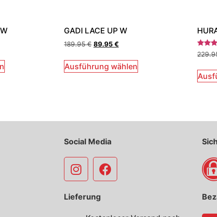
 W
GADI LACE UP W
HURA
189.95
€
89.95
€
Bewert
229.
mit
5.00
en
Ausführung wählen
von 5
Ausf
Social Media
Sic
Lieferung
Bez