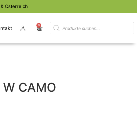
& Österreich
0
ntakt
 W CAMO