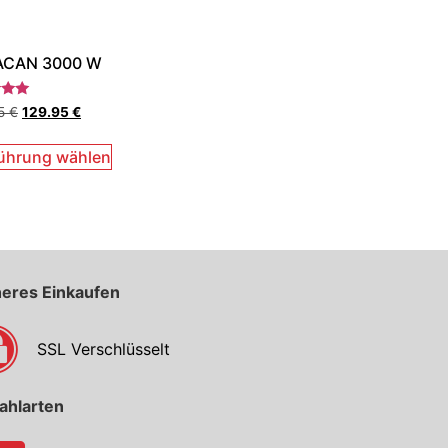
CAN 3000 W
et
95
€
129.95
€
ührung wählen
heres Einkaufen
SSL Verschlüsselt
ahlarten