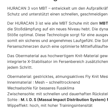
HURACAN 3 von MBT – entwickelt um den Aufprallkräft
Schutz und unterstützt einen schnellen, geschmeidigen
Der HURACAN 3 ist wie alle MBT Schuhe mit dem
MBT 
die Stoßdämpfung auf ein neues Niveau hebt. Die dyn
Stöße optimal. Diese Technologie sorgt für eine ausge
somit ein sicheres und angenehmes Laufgefühl. Die So
Fersenschmerzen durch eine optimierte Mittelfußlauftec
Das Obermaterial aus hochwertigem Knit-Material gewäh
integrierte X-Stabilisator im Fersenbereich zusätzlichen
jedem Schritt.
Obermaterial: gestricktes, atmungsaktives Fly Knit Mes
Innenmaterial : Mesh – schnelltrocknend
Wechselsohle für besseres Fussklima
Zwischensohle: mit schnellen und dauerhaften Rückstel
Sohle :
M. I. D. S (Massai Impact Distribution Syste
Wippeffekt: hoch, mit hoher Trainingsintensität