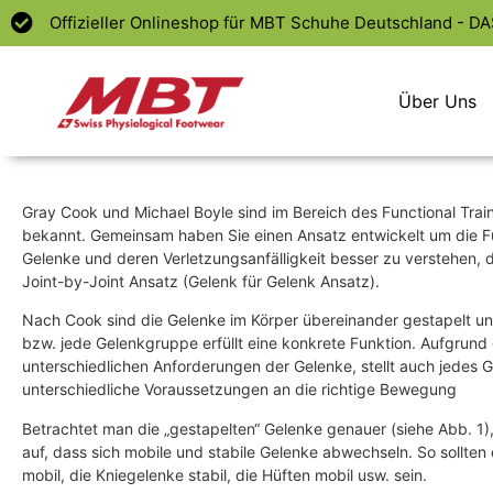
Offizieller Onlineshop für MBT Schuhe Deutschland - D
Über Uns
Gray Cook und Michael Boyle sind im Bereich des Functional Trai
bekannt. Gemeinsam haben Sie einen Ansatz entwickelt um die F
Gelenke und deren Verletzungsanfälligkeit besser zu verstehen,
Joint-by-Joint Ansatz (Gelenk für Gelenk Ansatz).
Nach Cook sind die Gelenke im Körper übereinander gestapelt u
bzw. jede Gelenkgruppe erfüllt eine konkrete Funktion. Aufgrund
unterschiedlichen Anforderungen der Gelenke, stellt auch jedes 
unterschiedliche Voraussetzungen an die richtige Bewegung
Betrachtet man die „gestapelten“ Gelenke genauer (siehe Abb. 1), 
auf, dass sich mobile und stabile Gelenke abwechseln. So sollte
mobil, die Kniegelenke stabil, die Hüften mobil usw. sein.