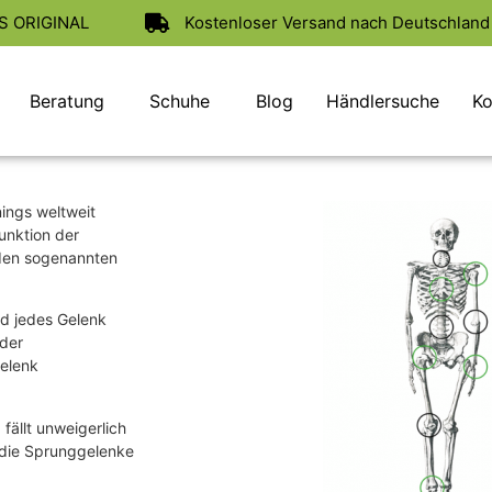
AS ORIGINAL
Kostenloser Versand nach Deutschland 
Beratung
Schuhe
Blog
Händlersuche
Ko
nings weltweit
unktion der
 den sogenannten
nd jedes Gelenk
 der
Gelenk
fällt unweigerlich
n die Sprunggelenke