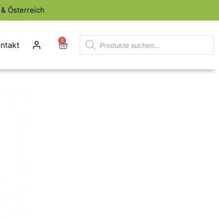
& Österreich
0
ntakt