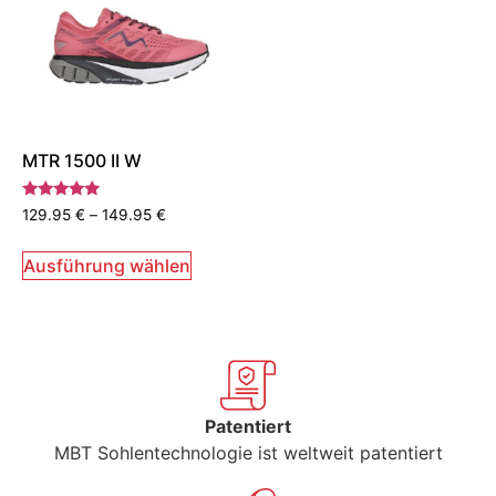
MTR 1500 II W
Bewertet
129.95
€
–
149.95
€
mit
5.00
von 5
Ausführung wählen
Patentiert
MBT Sohlentechnologie ist weltweit patentiert