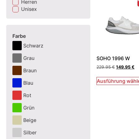
Herren
Unisex
Farbe
Schwarz
Grau
SOHO 1996 W
229.95
€
149.95
€
Braun
Ausführung wähl
Blau
Rot
Grün
Beige
Silber