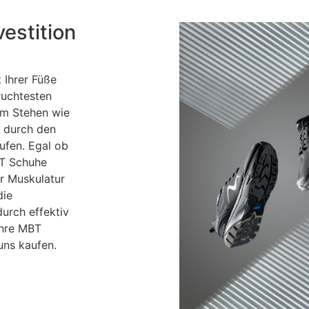
estition
 Ihrer Füße
ruchtesten
 im Stehen wie
t durch den
ufen. Egal ob
BT Schuhe
r Muskulatur
die
urch effektiv
Ihre MBT
uns kaufen.