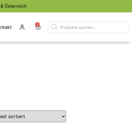
& Österreich
0
ntakt