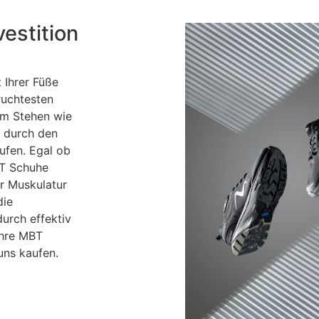
estition
 Ihrer Füße
ruchtesten
 im Stehen wie
t durch den
ufen. Egal ob
BT Schuhe
r Muskulatur
die
urch effektiv
Ihre MBT
uns kaufen.