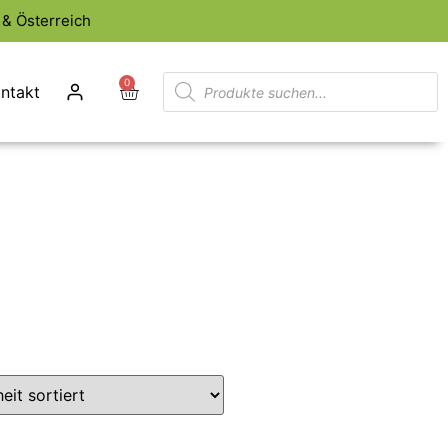
& Österreich
0
ntakt