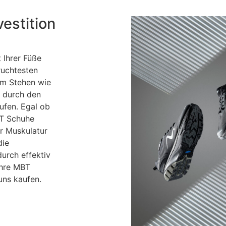
estition
 Ihrer Füße
ruchtesten
 im Stehen wie
t durch den
ufen. Egal ob
BT Schuhe
r Muskulatur
die
urch effektiv
Ihre MBT
uns kaufen.