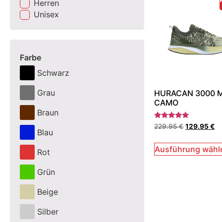
Herren
Unisex
Farbe
Schwarz
Grau
HURACAN 3000 
CAMO
Braun
Bewertet
229.95
€
129.95
€
mit
Blau
5.00
von 5
Ausführung wähl
Rot
Grün
Beige
Silber