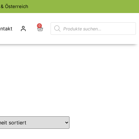
& Österreich
0
ntakt