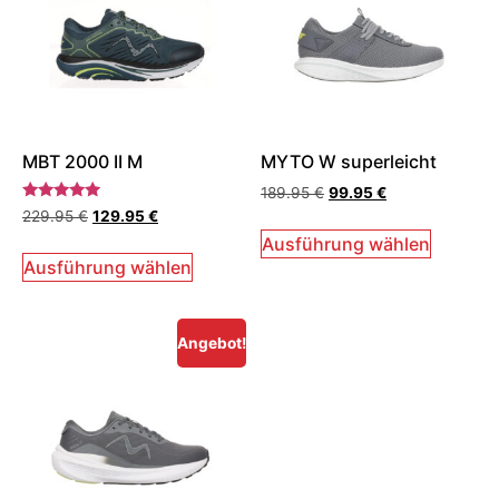
MBT 2000 II M
MYTO W superleicht
189.95
€
99.95
€
Bewertet
229.95
€
129.95
€
mit
5.00
Ausführung wählen
von 5
Ausführung wählen
Angebot!