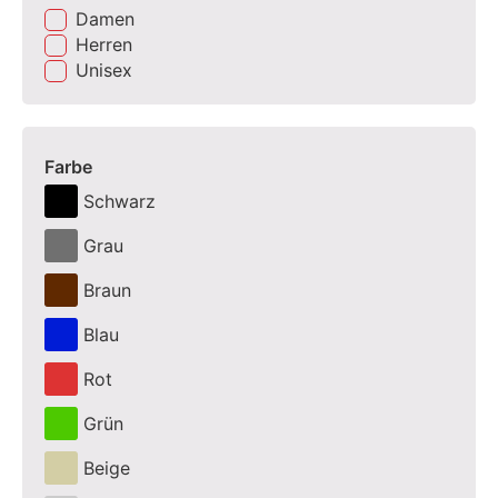
Damen
Herren
Unisex
Farbe
Schwarz
Grau
Braun
Blau
Rot
Grün
Beige