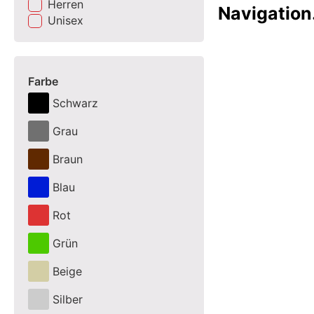
Herren
Navigation
Unisex
Farbe
Schwarz
Grau
Braun
Blau
Rot
Grün
Beige
Silber