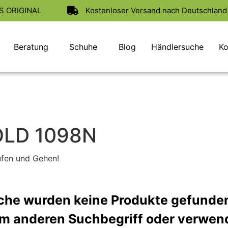
AS ORIGINAL
Kostenloser Versand nach Deutschland 
Beratung
Schuhe
Blog
Händlersuche
Ko
OLD 1098N
ufen und Gehen!
uche wurden keine Produkte gefunde
em anderen Suchbegriff oder verwend