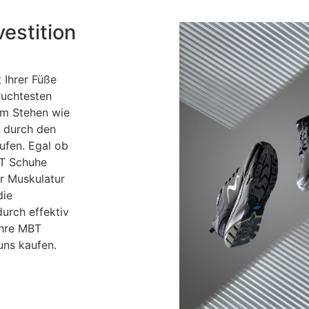
estition
 Ihrer Füße
ruchtesten
 im Stehen wie
t durch den
ufen. Egal ob
BT Schuhe
r Muskulatur
die
urch effektiv
Ihre MBT
uns kaufen.