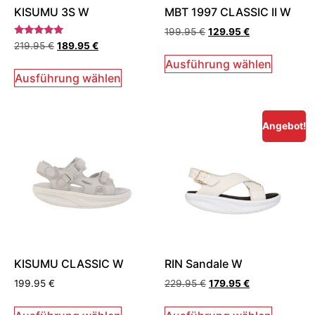
KISUMU 3S W
MBT 1997 CLASSIC II W
199.95
€
129.95
€
Bewertet
219.95
€
189.95
€
mit
5.00
Ausführung wählen
von 5
Ausführung wählen
Angebot!
KISUMU CLASSIC W
RIN Sandale W
199.95
€
229.95
€
179.95
€