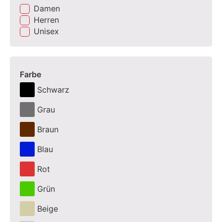
Damen
Herren
Unisex
Farbe
Schwarz
Grau
Braun
Blau
Rot
Grün
Beige