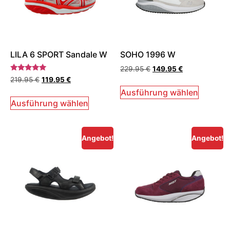
LILA 6 SPORT Sandale W
SOHO 1996 W
229.95
€
149.95
€
Bewertet
219.95
€
119.95
€
mit
5.00
Ausführung wählen
von 5
Ausführung wählen
Angebot!
Angebot!